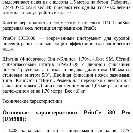
выдерживает падения с высоты 1,5 метра на бетон. Габариты
224×80×15 мм и вес 345 г делают его одним из самых лёгких
и компактных устройств в классе.
Контроллер полностью совместим с полевым ПО LandStar,
раскрывая весь потенциал приёмников PrinCe.
PrinCe HCE600 — современный инструмент для суровой
полевой работы, повышающий эффективность геодезических
задач.
Штатив (Фибергласс, Винт-Клипса, 1.70м, 4.0кг) SM. Лёгкий
фиберглассовый штатив SJW20-QS с двойной фиксацией
ножек. Треугольная плоская площадка диаметром 160 мм со
становым винтом 5/8". Двойная фиксация ножек зажимами
типа "Клипса" и "Винт". Ремень для переноски с лентой для
фиксации ножек. Длина в сложенном виде 1,05 метра, длина в
разложенном виде 1,70 метра. Вес 4,0 кг.
Технические характеристики
Основные характеристики PrinCe i80 Pro
(UM980):
- 1408 канальная плата с поддержкой сигналов GPS,