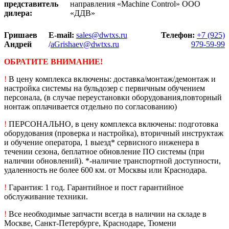
представитель
направления «Machine Control» ООО
дилера:
«ДДВ»
Гришаев
E-mail:
sales@dwtxs.ru
Телефон:
+7 (925)
Андрей
/
aGrishaev@dwtxs.ru
979-59-99
ОБРАТИТЕ ВНИМАНИЕ!
!
В цену комплекса включены: доставка/монтаж/демонтаж и
настройка системы на бульдозер с первичным обучением
персонала, (в случае переустановки оборудования,повторный
нонтаж оплачивается отдельно по согласованию)
!
ПЕРСОНАЛЬНО, в цену комплекса включены: подготовка
оборудования (проверка и настройка), вторичный инструктаж
и обучение оператора, 1 выезд* сервисного инженера в
течении сезона, беплатное обновление ПО системы (при
наличии обновлений). *-наличие транспортной доступности,
удаленность не более 600 км. от Москвы или Краснодара.
!
Гарантия: 1 год. Гарантийное и пост гарантийное
обслуживание техники.
!
Все необходимые запчасти всегда в наличии на складе в
Москве, Санкт-Петербурге, Краснодаре, Тюмени