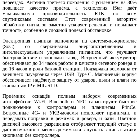
переездах. Антенна третьего поколения с усилением на 30%
повышает качество приёма, а технология iStar даёт
максимальную производительность RTK по всем
спутниковым системам. Этот современный алгоритм
обработки сигналов заметно ускоряет решение и повышает
точность, особенно в сложной полевой обстановке.
Электронная начинка выполнена на системе-на-кристалле
(SoC) со сверхнизким энергопотреблением и
интеллектуальным управлением питанием, что улучшает
быстродействие и экономит заряд. Встроенный аккумулятор
обеспечивает до 34 часов работы в качестве сетевого ровера и
до 16 часов в роли базовой станции. Подзарядка возможна от
внешнего пауэрбанка через USB Type-C. Магниевый корпус
обеспечивает надёжную защиту от ударов, пыли и влаги по
стандартам IP и MIL-STD.
Приёмник оснащён полным набором современных
интерфейсов: Wi-Fi, Bluetooth и NFC гарантируют быстрое
подключение к контроллерам и планшетам PrinCe.
Встроенные 4G- и УКВ-модемы позволяют принимать и
передавать поправки в режимах и ровера, и базы. Цветной
дисплей высокого разрешения отображает текущий статус и
даёт возможность менять режим или запускать запись статики
кнопками без контроллера.