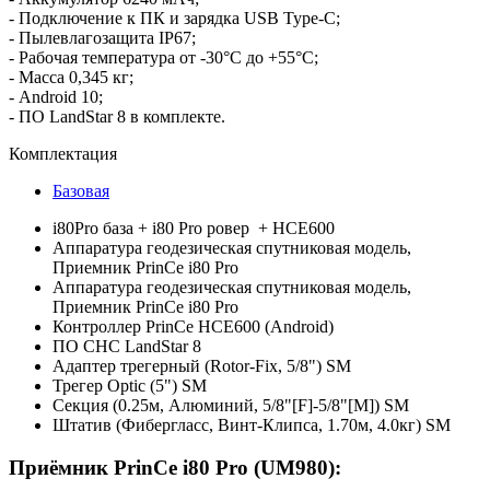
- Подключение к ПК и зарядка USB Type-C;
- Пылевлагозащита IP67;
- Рабочая температура от -30°C до +55°C;
- Масса 0,345 кг;
- Android 10;
- ПО LandStar 8 в комплекте.
Комплектация
Базовая
i80Pro база + i80 Pro ровер + HCE600
Аппаратура геодезическая спутниковая модель,
Приемник PrinCe i80 Pro
Аппаратура геодезическая спутниковая модель,
Приемник PrinCe i80 Pro
Контроллер PrinCe HCE600 (Android)
ПО CHC LandStar 8
Адаптер трегерный (Rotor-Fix, 5/8") SМ
Трегер Optic (5") SM
Секция (0.25м, Алюминий, 5/8"[F]-5/8"[M]) SM
Штатив (Фибергласс, Винт-Клипса, 1.70м, 4.0кг) SM
Приёмник PrinCe i80 Pro (UM980):