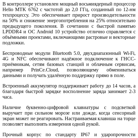
В контроллере установлен мощный восьмиядерный процессор
Helio MTK 6762 с частотой до 2,0 ГГц, созданный по 12-нм
техпроцессу. Это обеспечивает прирост производительности
на 50% и снижение энергопотребления на 25% относительно
предыдущего поколения. В сочетании с быстрой памятью
LPDDR4 и ОС Android 10 устройство отлично справляется с
объёмными проектами, включающими растровые и векторные
подложки.
Беспроводные модули Bluetooth 5.0, двухдиапазонный Wi-Fi,
4G и NFC обеспечивают надёжное подключение к ГНСС-
приёмникам, сетям базовых станций и облачным сервисам,
например PrinCe.Cloud, позволяющему обмениваться
данными и получать удалённую поддержку прямо в поле.
Встроенный аккумулятор поддерживает работу до 14 часов, а
благодаря быстрой зарядке восполнение заряда занимает 2-3
часа.
Наличие буквенно-цифровой клавиатуры с подсветкой
выручает при сильном морозе или дожде, когда сенсорный
экран может не реагировать. Настраиваемая клавиша на торце
позволяет выполнять измерения одной рукой.
Прочный корпус по стандарту IP67 и ударопрочности