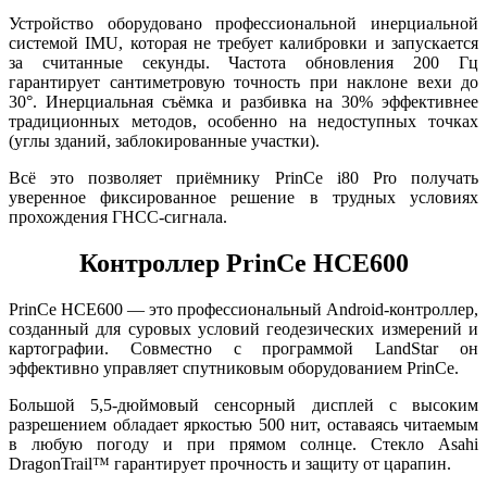
Устройство оборудовано профессиональной инерциальной
системой IMU, которая не требует калибровки и запускается
за считанные секунды. Частота обновления 200 Гц
гарантирует сантиметровую точность при наклоне вехи до
30°. Инерциальная съёмка и разбивка на 30% эффективнее
традиционных методов, особенно на недоступных точках
(углы зданий, заблокированные участки).
Всё это позволяет приёмнику PrinCe i80 Pro получать
уверенное фиксированное решение в трудных условиях
прохождения ГНСС-сигнала.
Контроллер PrinCe HCE600
PrinCe HCE600 — это профессиональный Android-контроллер,
созданный для суровых условий геодезических измерений и
картографии. Совместно с программой LandStar он
эффективно управляет спутниковым оборудованием PrinCe.
Большой 5,5-дюймовый сенсорный дисплей с высоким
разрешением обладает яркостью 500 нит, оставаясь читаемым
в любую погоду и при прямом солнце. Стекло Asahi
DragonTrail™ гарантирует прочность и защиту от царапин.