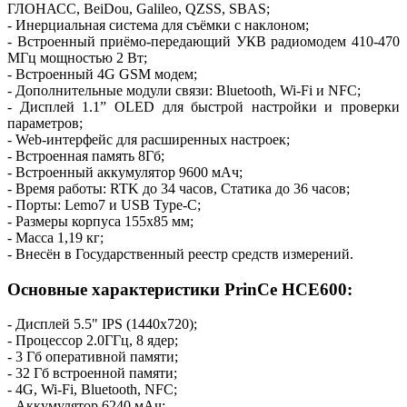
ГЛОНАСС, BeiDou, Galileo, QZSS, SBAS;
- Инерциальная система для съёмки с наклоном;
- Встроенный приёмо-передающий УКВ радиомодем 410-470
МГц мощностью 2 Вт;
- Встроенный 4G GSM модем;
- Дополнительные модули связи: Bluetooth, Wi-Fi и NFC;
- Дисплей 1.1” OLED для быстрой настройки и проверки
параметров;
- Web-интерфейс для расширенных настроек;
- Встроенная память 8Гб;
- Встроенный аккумулятор 9600 мАч;
- Время работы: RTK до 34 часов, Cтатика до 36 часов;
- Порты: Lemo7 и USB Type-C;
- Размеры корпуса 155х85 мм;
- Масса 1,19 кг;
- Внесён в Государственный реестр средств измерений.
Основные характеристики PrinCe HCE600:
- Дисплей 5.5" IPS (1440х720);
- Процессор 2.0ГГц, 8 ядер;
- 3 Гб оперативной памяти;
- 32 Гб встроенной памяти;
- 4G, Wi-Fi, Bluetooth, NFC;
- Аккумулятор 6240 мАч;